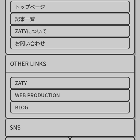
トップページ
ターミナル
テーマ開発
ドメイン
記事一覧
パフォーマンス
ブラウザ
ブランディング
ZATYについて
ブログ
プログラミング
ホームページ
お問い合わせ
メンテナンス
リニューアル
レスポンシブデザイン
初心者
回遊率
OTHER LINKS
固定ページ
構造化データ
権利
正規表現
ZATY
WEB PRODUCTION
BLOG
SNS