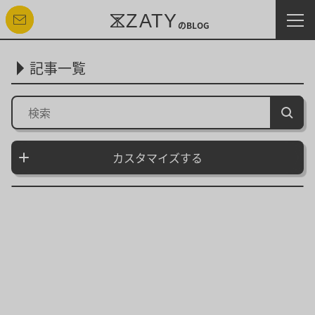
ZATY
のBLOG
お問い合わせする
記事一覧
カスタマイズ終了
カスタマイズする
表示順：
新着順
古い順
人気順
月間人気順
カテゴリー：
すべて
マーケティング
プログラミング
デザイン
その他