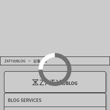
タグ：
選択しない
3D
API
Chrome
CMS
Cookie
CSRF
CSS
DX
ECサイト
Edge
favicon
Firefox
flex
font
Git
GitHub
grid
HTML
JavaScript
Laravel
NEWS
Opera
PHP
React
REST API
Safari
ZATYのBLOG
記事一覧
SCSS
SEO
Shopify
SSH
SSL
TypeScript
UI
URL
UX
WEBアプリ
ZATY
WEBサイト
WEBデザイナー
Wix
WordPress
のBLOG
Xserver
XSS
YouTube
アイキャッチ
BLOG SERVICES
カスタムフィールド
キャンペーン
コメント
サムネイル
サーバー
セキュリティ