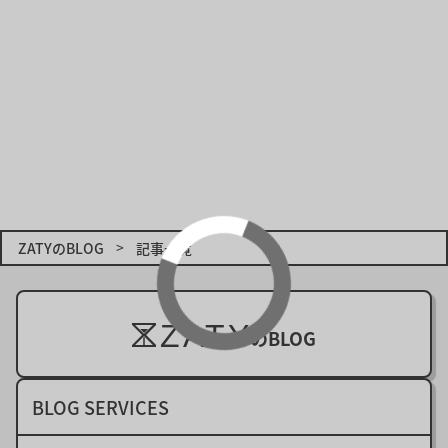
タグ：
選択しない
3D
API
Chrome
CMS
Cookie
CSRF
CSS
DX
ECサイト
Edge
favicon
Firefox
flex
font
Git
GitHub
grid
HTML
JavaScript
Laravel
NEWS
Opera
PHP
React
REST API
Safari
ZATYのBLOG
記事一覧
SCSS
SEO
Shopify
SSH
SSL
TypeScript
UI
URL
UX
WEBアプリ
ZATY
WEBサイト
WEBデザイナー
Wix
WordPress
のBLOG
Xserver
XSS
YouTube
アイキャッチ
BLOG SERVICES
カスタムフィールド
キャンペーン
コメント
サムネイル
サーバー
セキュリティ