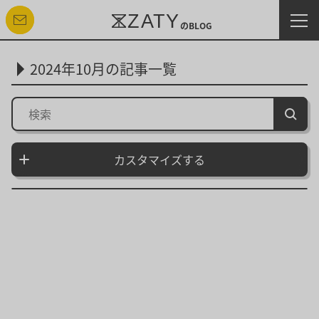
ZATY
のBLOG
お問い合わせする
2024年10月の記事一覧
カスタマイズ終了
カスタマイズする
表示順：
新着順
古い順
人気順
月間人気順
カテゴリー：
すべて
マーケティング
プログラミング
デザイン
その他