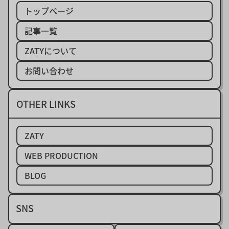
トップページ
ターミナル
テーマ開発
ドメイン
記事一覧
パフォーマンス
ブラウザ
ブランディング
ZATYについて
ブログ
プログラミング
ホームページ
お問い合わせ
メンテナンス
リニューアル
レスポンシブデザイン
初心者
回遊率
OTHER LINKS
固定ページ
構造化データ
権利
正規表現
ZATY
WEB PRODUCTION
BLOG
SNS